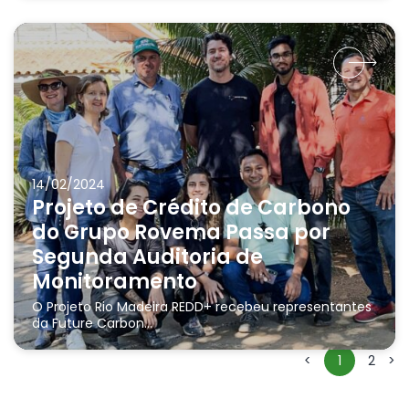
14/02/2024
Projeto de Crédito de Carbono
do Grupo Rovema Passa por
Segunda Auditoria de
Monitoramento
O Projeto Rio Madeira REDD+ recebeu representantes
da Future Carbon...
<
1
2
>